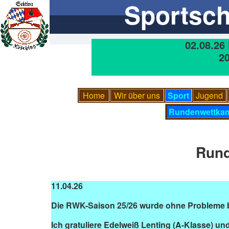
Sportschüt
02.08.26
2
Home
Wir über uns
Sport
Jugend
Rundenwettka
Rund
11.04.26
Die RWK-Saison 25/26 wurde ohne Probleme 
Ich gratuliere Edelweiß Lenting (A-Klasse) u